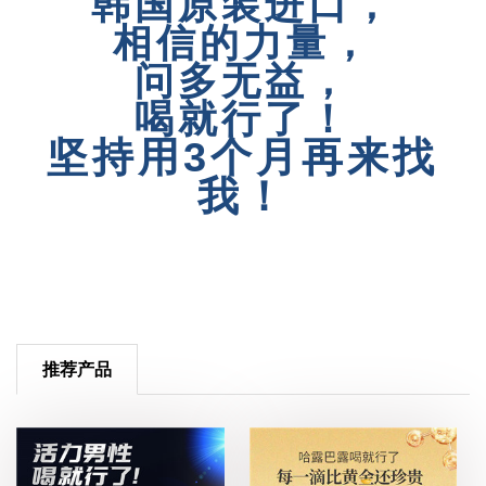
韩国原装进口，
相信的力量，
问多无益，
喝就行了！
坚持用3个月再来找
我！
推荐产品